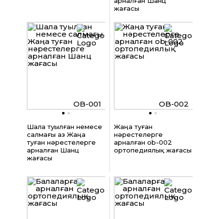
арналған Шанц
жағасы
OB-001
OB-002
Шала туылған немесе
Жаңа туған
салмағы аз Жаңа
нәрестелерге
туған нәрестелерге
арналған ob-002
арналған Шанц
ортопедиялық жағасы
жағасы