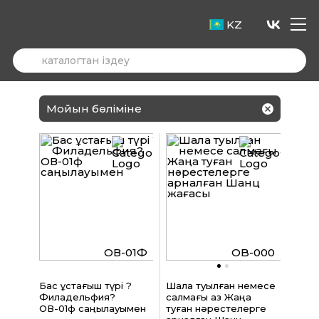
KZ
Мойын бөліміне
ОВ-01Ф
OB-000
Бас ұстағыш түрі ?
Шала туылған немесе
Филадельфия?
салмағы аз Жаңа
ОВ-01ф саңылауымен
туған нәрестелерге