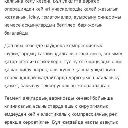
қалпына келу кезеңі. Бұл уақытта дәрігер
операциядан кейінгі учаскелердің қалай жазылып
жатқанын, ісіну, гематомалар, ауырсыну синдромы
немесе асқынулардың белгілері бар-жоғын
бағалайды.
Дәл осы кезеңде науқасқа компрессиялық
шұлықтардың тағайындалғанын ғана емес, сонымен
қатар егжей-тегжейлерін түсіну өте маңызды: өнім
қашан киілуі керек, оны күніне қанша уақыт кию
керек, қандай жағдайларда дәрігермен байланысу
қажет, бақылау тексеруі қашан жоспарланған.
Төменгі аяқтардың варикозды кеңеюі бойынша
клиникалық ұсыныстарда ашық хирургиялық
емдеуден кейін эластикалық компрессияның рөлі
ерекше көрсетілген. Бұл жағдайда нақты ұзақтық