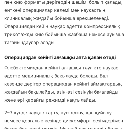
пен кию форматы дәрігердің шешімі болып қалады,
өйткені операциялар көлемі мен науқастың
клиникалық жағдайы бойынша ерекшеленеді.
Операциядан кейін науқас әдетте компрессиялық
трикотажды кию бойынша жазбаша немесе ауызша
тағайындаулар алады.
Операциядан кейінгі алғашқы апта қалай өтеді
Флебэктомиядан кейінгі алғашқы тәулікте науқас
әдетте медициналық бақылауда болады. Бұл
кезеңде дәрігер операциядан кейінгі аймақтардың
жағдайын бақылайды, өзін-өзі сезінуін бағалайды
және әрі қарайғы режимді нақтылайды.
2–3 күнде науқас тарту, ауырсыну, қан құйылу
немесе қозғалыс кезінде дискомфорт сезімдерімен
бетпе-бет келуі мүмкін. Мұндай сезімдердің болуы