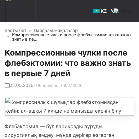
KZ
Басты бет
Пайдалы мақалалар
Компрессионные чулки после флебэктомии: что важно
знать в пе…
Компрессионные чулки после
флебэктомии: что важно знать
в первые 7 дней
25.05.2026
•
Обновлено:
09.07.2026
Флебэктомия — бұл варикозды ауруды
хирургиялық емдеу, мұнда дәрігер өзгерген