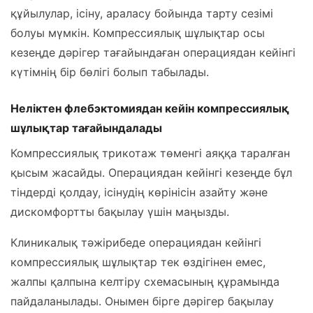
құйылулар, ісіну, араласу бойында тарту сезімі
болуы мүмкін. Компрессиялық шұлықтар осы
кезеңде дәрігер тағайындаған операциядан кейінгі
күтімнің бір бөлігі болып табылады.
Неліктен флебэктомиядан кейін компрессиялық
шұлықтар тағайындалады
Компрессиялық трикотаж төменгі аяққа таралған
қысым жасайды. Операциядан кейінгі кезеңде бұл
тіндерді қолдау, ісінудің көрінісін азайту және
дискомфортты бақылау үшін маңызды.
Клиникалық тәжірибеде операциядан кейінгі
компрессиялық шұлықтар тек өздігінен емес,
жалпы қалпына келтіру схемасының құрамында
пайдаланылады. Онымен бірге дәрігер бақылау