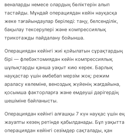
веналарды немесе олардың бөліктерін алып
тастайды. Мұндай операциядан кейін науқасқа
жеке тағайындаулар беріледі: таңу, белсенділік,
бақылау тексерулері және компрессиялық
трикотажды пайдалану бойынша.
Операциядан кейінгі жиі қойылатын сұрақтардың
бірі — флебэктомиядан кейін компрессиялық
шұлықтарды қанша уақыт кию керек. Барлық
науқастар үшін әмбебап мерзім жоқ: режим
араласу көлеміне, веноздық жүйенің жағдайына,
қосымша факторларға және емдеуші дәрігердің
шешіміне байланысты.
Операциядан кейінгі алғашқы 7 күн науқас үшін ең
жауапты кезең ретінде қабылданады. Бұл уақытта
операциядан кейінгі сезімдер сақталады, қан