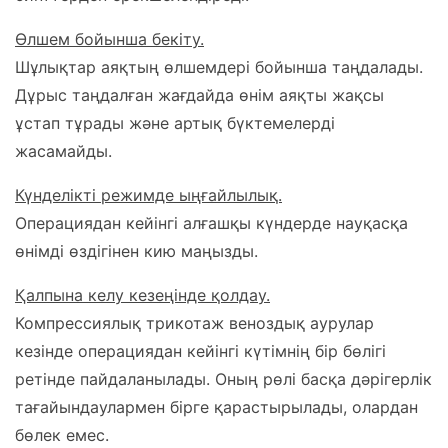
Өлшем бойынша бекіту.
Шұлықтар аяқтың өлшемдері бойынша таңдалады.
Дұрыс таңдалған жағдайда өнім аяқты жақсы
ұстап тұрады және артық бүктемелерді
жасамайды.
Күнделікті режимде ыңғайлылық.
Операциядан кейінгі алғашқы күндерде науқасқа
өнімді өздігінен кию маңызды.
Қалпына келу кезеңінде қолдау.
Компрессиялық трикотаж веноздық аурулар
кезінде операциядан кейінгі күтімнің бір бөлігі
ретінде пайдаланылады. Оның рөлі басқа дәрігерлік
тағайындаулармен бірге қарастырылады, олардан
бөлек емес.