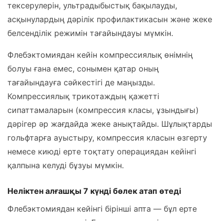
тексерулерін, ультрадыбыстық бақылауды,
асқынулардың дәрілік профилактикасын және жеке
белсенділік режимін тағайындауы мүмкін.
Флебэктомиядан кейін компрессиялық өнімнің
болуы ғана емес, сонымен қатар оның
тағайындауға сәйкестігі де маңызды.
Компрессиялық трикотаждың қажетті
сипаттамаларын (компрессия класы, ұзындығы)
дәрігер әр жағдайда жеке анықтайды. Шұлықтарды
гольфтарға ауыстыру, компрессия класын өзгерту
немесе киюді ерте тоқтату операциядан кейінгі
қалпына келуді бұзуы мүмкін.
Неліктен алғашқы 7 күнді бөлек атап өтеді
Флебэктомиядан кейінгі бірінші апта — бұл ерте