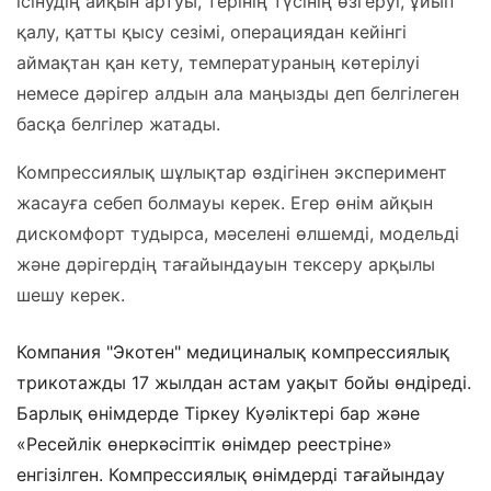
ісінудің айқын артуы, терінің түсінің өзгеруі, ұйып
қалу, қатты қысу сезімі, операциядан кейінгі
аймақтан қан кету, температураның көтерілуі
немесе дәрігер алдын ала маңызды деп белгілеген
басқа белгілер жатады.
Компрессиялық шұлықтар өздігінен эксперимент
жасауға себеп болмауы керек. Егер өнім айқын
дискомфорт тудырса, мәселені өлшемді, модельді
және дәрігердің тағайындауын тексеру арқылы
шешу керек.
Компания "Экотен" медициналық компрессиялық
трикотажды 17 жылдан астам уақыт бойы өндіреді.
Барлық өнімдерде Тіркеу Куәліктері бар және
«Ресейлік өнеркәсіптік өнімдер реестріне»
енгізілген. Компрессиялық өнімдерді тағайындау