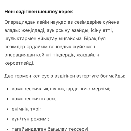
Нені өздігінен шешпеу керек
Операциядан кейін науқас өз сезімдеріне сүйене
алады: жеңілдеді, ауырсыну азайды, ісіну өтті,
шұлықтармен ұйықтау ыңғайсыз. Бірақ бұл
сезімдер әрдайым веноздық жүйе мен
операциядан кейінгі тіндердің жағдайын
көрсетпейді.
Дәрігермен келісусіз өздігінен өзгертуге болмайды:
компрессиялық шұлықтарды кию мерзімі;
компрессия класы;
өнімнің түрі;
күн/түн режимі;
тағайындалған бақылау тексеруі.