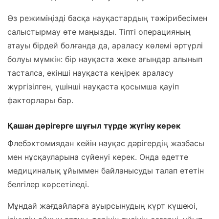
Өз режиміңізді басқа науқастардың тәжірибесімен
салыстырмау өте маңызды. Тіпті операцияның
атауы бірдей болғанда да, араласу көлемі әртүрлі
болуы мүмкін: бір науқаста жеке ағындар алынып
тасталса, екінші науқаста кеңірек араласу
жүргізілген, үшінші науқаста қосымша қауіп
факторлары бар.
Қашан дәрігерге шұғыл түрде жүгіну керек
Флебэктомиядан кейін науқас дәрігердің жазбасы
мен нұсқауларына сүйенуі керек. Онда әдетте
медициналық ұйыммен байланысуды талап ететін
белгілер көрсетіледі.
Мұндай жағдайларға ауырсынудың күрт күшеюі,