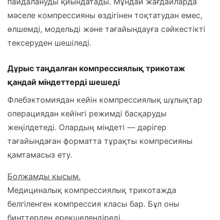
пайдалануды қиындатады. Мұндай жағдайларда
мәселе компрессияны өздігінен тоқтатудан емес,
өлшемді, модельді және тағайындауға сәйкестікті
тексеруден шешіледі.
Дұрыс таңдалған компрессиялық трикотаж
қандай міндеттерді шешеді
Флебэктомиядан кейін компрессиялық шұлықтар
операциядан кейінгі режимді басқаруды
жеңілдетеді. Олардың міндеті — дәрігер
тағайындаған форматта тұрақты компресияны
қамтамасыз ету.
Болжамды қысым.
Медициналық компрессиялық трикотажда
белгіленген компрессия класы бар. Бұл оны
бинттерден ерекшелендіреді.