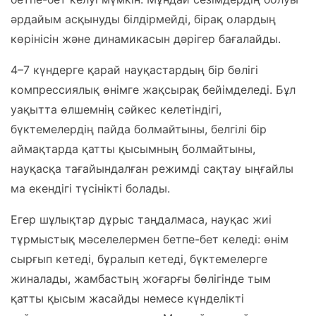
әрдайым асқынуды білдірмейді, бірақ олардың
көрінісін және динамикасын дәрігер бағалайды.
4–7 күндерге қарай науқастардың бір бөлігі
компрессиялық өнімге жақсырақ бейімделеді. Бұл
уақытта өлшемнің сәйкес келетіндігі,
бүктемелердің пайда болмайтыны, белгілі бір
аймақтарда қатты қысымның болмайтыны,
науқасқа тағайындалған режимді сақтау ыңғайлы
ма екендігі түсінікті болады.
Егер шұлықтар дұрыс таңдалмаса, науқас жиі
тұрмыстық мәселелермен бетпе-бет келеді: өнім
сырғып кетеді, бұралып кетеді, бүктемелерге
жиналады, жамбастың жоғарғы бөлігінде тым
қатты қысым жасайды немесе күнделікті